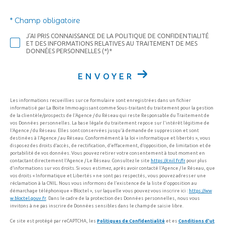
* Champ obligatoire
J'AI PRIS CONNAISSANCE DE LA POLITIQUE DE CONFIDENTIALITÉ
ET DES INFORMATIONS RELATIVES AU TRAITEMENT DE MES
DONNÉES PERSONNELLES (*)*
ENVOYER
Les informations recueillies sur ce formulaire sont enregistrées dans un fichier
informatisé par La Boite Immo agissant comme Sous-traitant du traitement pour la gestion
de la clientèle/prospects de l'Agence / du Réseau qui reste Responsable du Traitement de
vos Données personnelles. La base légale du traitement repose sur l'intérêt légitime de
l'Agence / du Réseau. Elles sont conservées jusqu'à demande de suppression et sont
destinées à l'Agence / au Réseau. Conformément à la loi « informatique et libertés », vous
disposez des droits d’accès, de rectification, d’effacement, d’opposition, de limitation et de
portabilité de vos données. Vous pouvez retirer votre consentement à tout moment en
contactant directement l’Agence / Le Réseau. Consultez le site
https://cnil.fr/fr
pour plus
d’informations sur vos droits. Si vous estimez, après avoir contacté l'Agence / le Réseau, que
vos droits « Informatique et Libertés » ne sont pas respectés, vous pouvez adresser une
réclamation à la CNIL. Nous vous informons de l’existence de la liste d'opposition au
démarchage téléphonique « Bloctel », sur laquelle vous pouvez vous inscrire ici :
https://ww
w.bloctel.gouv.fr
. Dans le cadre de la protection des Données personnelles, nous vous
invitons à ne pas inscrire de Données sensibles dans le champ de saisie libre.
Ce site est protégé par reCAPTCHA, les
Politiques de Confidentialité
et es
Conditions d'ut