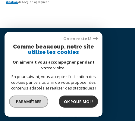
ilisation
de Google s'appliquent.
On en reste là
FCH IMMOBILIER
Comme beaucoup, notre site
utilise les cookies
04 70 32 82 21
info@fch-immobilier.com
On aimerait vous accompagner pendant
votre visite.
1 Avenue Fernand Auberger
03700
bellerive-sur-allier
En poursuivant, vous acceptez l'utilisation des
cookies par ce site, afin de vous proposer des
contenus adaptés et réaliser des statistiques !
NOUS SUIVRE SUR
PARAMÉTRER
OK POUR MOI !