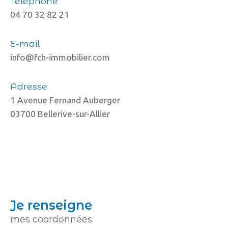
Téléphone
COUPS DE COEUR
EXCLUSIVITÉS
04 70 32 82 21
NOUVEAUTÉS
E-mail
info@fch-immobilier.com
RECHERCHER
Adresse
1 Avenue Fernand Auberger
03700 Bellerive-sur-Allier
je renseigne
mes coordonnées