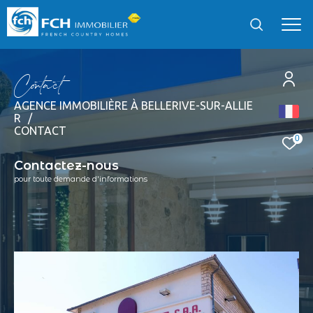
C
o
t
a
c
t
AGENCE IMMOBILIÈRE À BELLERIVE-SUR-ALLIE
EFFECTUER UNE RECHERCHE
R
CONTACT
et trouver le bien qui correspond à vos critères
0
Contactez-nous
Type
pour toute demande d'informations
d'offre
Vente
Type
de
Type de bien
bien
Localisation
Localisation