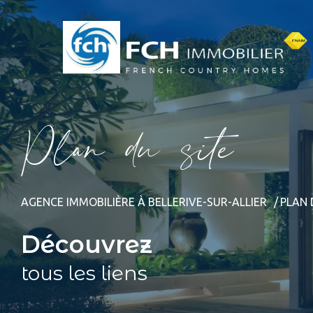
P
l
a
d
u
s
i
e
AGENCE IMMOBILIÈRE À BELLERIVE-SUR-ALLIER
PLAN 
Découvrez
tous les liens