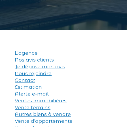
L'agence
Nos avis clients
Je dépose mon avis
Nous rejoindre
Contact
Estimation
Alerte e-mail
Ventes immobilières
Vente terrains
Autres biens à vendre
Vente d'appartements