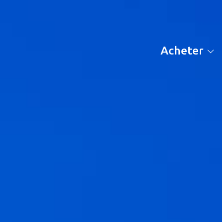
maisons
appartements
acheter
terrains
autres biens