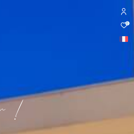
0
!
o
n