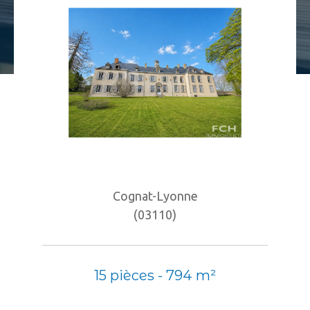
Budget
Budget
Surface
Surface
Pièces
Pièces
Référence
Cognat-Lyonne
(03110)
AFFINER LES CRITÈRES
TERRASSE
PARKING
PISCINE
15 pièces - 794 m²
FILTRER PAR