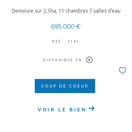
COUPS DE COEUR
EXCLUSIVITÉS
Demeure sur 2,5ha, 11 chambres 7 salles d'eau
NOUVEAUTÉS
695 000 €
RECHERCHER
REF : 2195
DISPONIBLE EN
COUP DE COEUR
VOIR LE BIEN