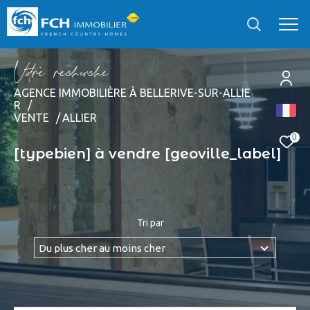
V
o
r
e
r
e
c
e
c
e
AGENCE IMMOBILIÈRE À BELLERIVE-SUR-ALLIE
R
EFFECTUER UNE RECHERCHE
VENTE
ALLIER
et trouver le bien qui correspond à vos critères
0
[typebien] à vendre [geoville_label]
Type
d'offre
Vente
Type
Tri par
de
Type de bien
bien
Du plus cher au moins cher
Localisation
Localisation