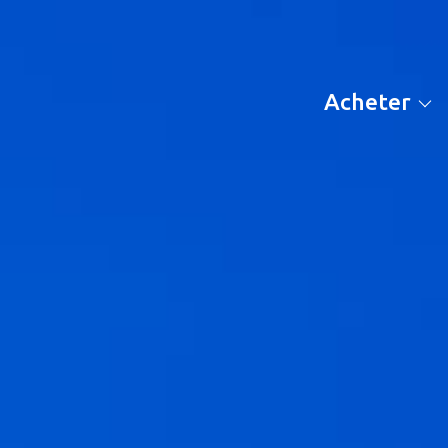
maisons
appartements
acheter
terrains
autres biens