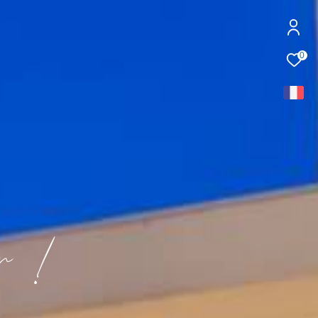
0
!
o
n