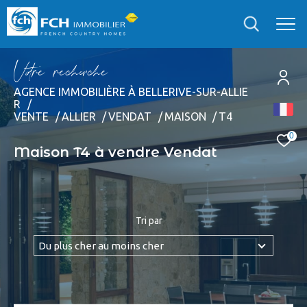
V
o
r
e
r
e
c
e
c
e
AGENCE IMMOBILIÈRE À BELLERIVE-SUR-ALLIE
R
EFFECTUER UNE RECHERCHE
VENTE
ALLIER
VENDAT
MAISON
T4
et trouver le bien qui correspond à vos critères
0
Maison T4 à vendre Vendat
Type
d'offre
Vente
Type
Tri par
de
Type de bien
bien
Du plus cher au moins cher
Localisation
Localisation