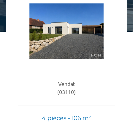
Budget
Budget
Surface
Surface
Pièces
Pièces
Référence
Vendat
(03110)
AFFINER LES CRITÈRES
TERRASSE
PARKING
PISCINE
4 pièces - 106 m²
FILTRER PAR