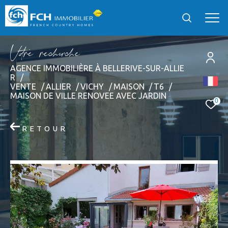
V
o
r
e
r
e
c
e
c
e
AGENCE IMMOBILIÈRE À BELLERIVE-SUR-ALLIE
R
EFFECTUER UNE RECHERCHE
VENTE
ALLIER
VICHY
MAISON
T6
MAISON DE VILLE RENOVEE AVEC JARDIN
et trouver le bien qui correspond à vos critères
0
Type
RETOUR
d'offre
Vente
Type
de
Type de bien
bien
Localisation
Localisation