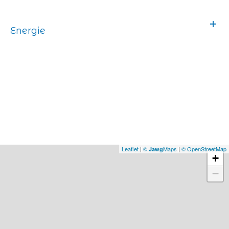
Energie
Leaflet
|
©
Maps
|
© OpenStreetMap
Jawg
+
−