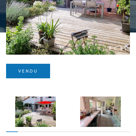
Budget
Budget
Surface
Surface
Pièces
Pièces
Référence
VENDU
AFFINER LES CRITÈRES
TERRASSE
PARKING
PISCINE
FILTRER PAR