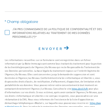
* Champ obligatoire
J'AI PRIS CONNAISSANCE DE LA POLITIQUE DE CONFIDENTIALITÉ ET DES
INFORMATIONS RELATIVES AU TRAITEMENT DE MES DONNÉES
PERSONNELLES (*)*
ENVOYER
Les informations recueillies sur ce formulaire sont enregistrées dans un fichier
informatisé par La Boite Immo agissant comme Sous-traitant du traitement pour la gestion
de la clientèle/prospects de l'Agence / du Réseau qui reste Responsable du Traitement de
vos Données personnelles. La base légale du traitement repose sur l'intérêt légitime de
l'Agence / du Réseau. Elles sont conservées jusqu'à demande de suppression et sont
destinées à l'Agence / au Réseau. Conformément à la loi « informatique et libertés », vous
disposez des droits d’accès, de rectification, d’effacement, d’opposition, de limitation et de
portabilité de vos données. Vous pouvez retirer votre consentement à tout moment en
contactant directement l’Agence / Le Réseau. Consultez le site
https://cnil.fr/fr
pour plus
d’informations sur vos droits. Si vous estimez, après avoir contacté l'Agence / le Réseau, que
vos droits « Informatique et Libertés » ne sont pas respectés, vous pouvez adresser une
réclamation à la CNIL. Nous vous informons de l’existence de la liste d'opposition au
démarchage téléphonique « Bloctel », sur laquelle vous pouvez vous inscrire ici :
https://ww
w.bloctel.gouv.fr
. Dans le cadre de la protection des Données personnelles, nous vous