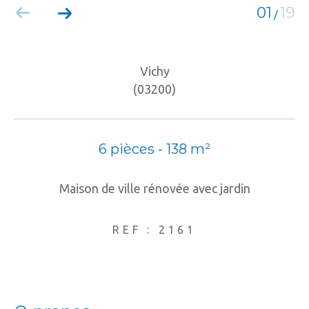
COUPS DE COEUR
EXCLUSIVITÉS
01
19
/
NOUVEAUTÉS
Vichy
RECHERCHER
(03200)
6 pièces - 138 m²
Maison de ville rénovée avec jardin
REF : 2161