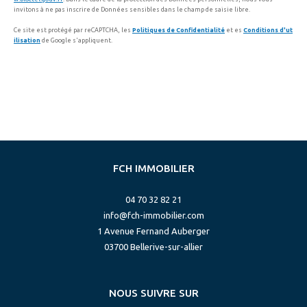
invitons à ne pas inscrire de Données sensibles dans le champ de saisie libre.
Ce site est protégé par reCAPTCHA, les
Politiques de Confidentialité
et es
Conditions d'ut
ilisation
de Google s'appliquent.
FCH IMMOBILIER
04 70 32 82 21
info@fch-immobilier.com
1 Avenue Fernand Auberger
03700
bellerive-sur-allier
NOUS SUIVRE SUR