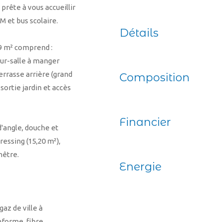
prête à vous accueillir
M et bus scolaire.
Détails
19 m² comprend :
our-salle à manger
terrasse arrière (grand
Composition
ortie jardin et accès
Financier
 d'angle, douche et
essing (15,20 m²),
nêtre.
Energie
az de ville à
forme, fibre.