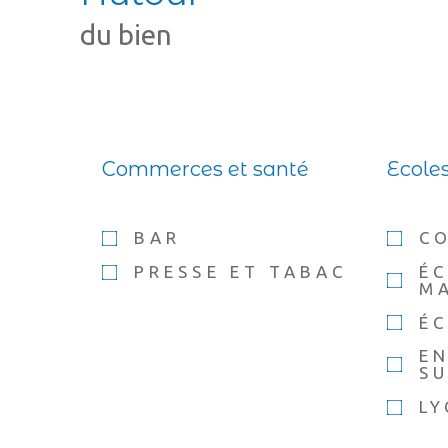
du bien
Commerces et santé
Ecole
BAR
C
PRESSE ET TABAC
É
M
ÉC
E
SU
LY