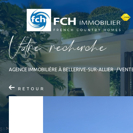
V
o
r
e
r
e
c
e
c
e
AGENCE IMMOBILIÈRE À BELLERIVE-SUR-ALLIER
VENT
RETOUR