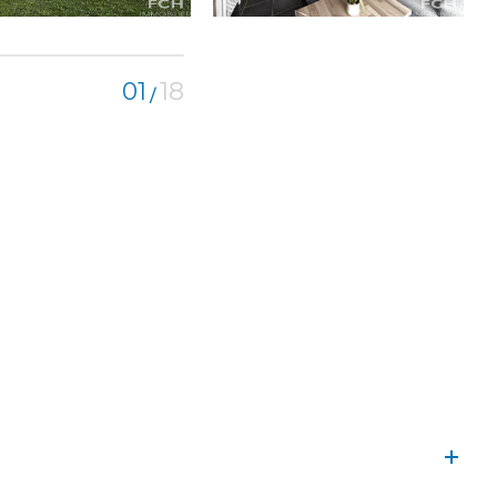
01
18
/