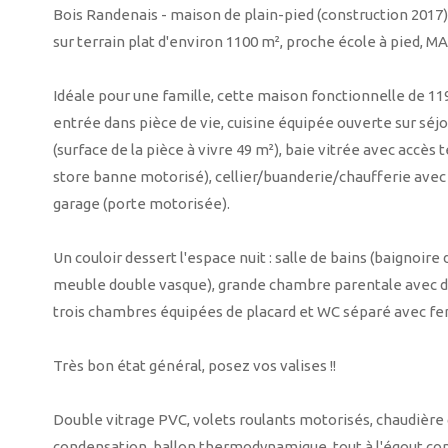
Bois Randenais - maison de plain-pied (construction 2017) 
sur terrain plat d'environ 1100 m², proche école à pied, MA
Idéale pour une famille, cette maison fonctionnelle de 1
entrée dans pièce de vie, cuisine équipée ouverte sur séj
(surface de la pièce à vivre 49 m²), baie vitrée avec accès 
store banne motorisé), cellier/buanderie/chaufferie avec s
garage (porte motorisée).
Un couloir dessert l'espace nuit : salle de bains (baignoire
meuble double vasque), grande chambre parentale avec dr
trois chambres équipées de placard et WC séparé avec fe
Très bon état général, posez vos valises !!
Double vitrage PVC, volets roulants motorisés, chaudière g
condensation, ballon thermodynamique, tout à l'égout con