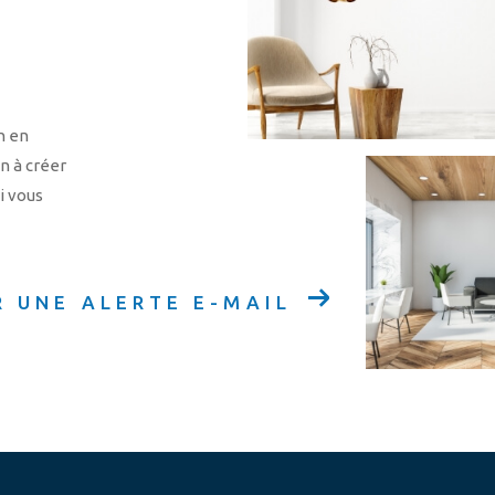
n en
en à créer
i vous
R UNE ALERTE E-MAIL