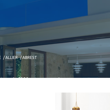
E
ALLIER
ABREST
obilières - Abrest