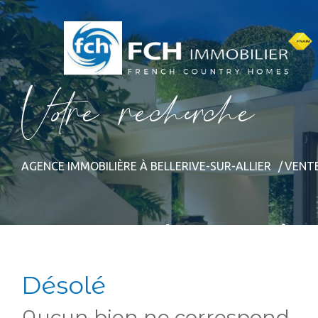
V
o
r
e
r
e
c
e
c
e
AGENCE IMMOBILIÈRE À BELLERIVE-SUR-ALLIER
VENT
Annonces de ventes imm
Désolé
Aucun bien ne correspond